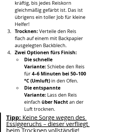
kräftig, bis jedes Reiskorn 
gleichmäßig gefärbt ist. Das ist 
übrigens ein toller Job für kleine 
Helfer!
Trocknen:
 Verteile den Reis 
flach auf einem mit Backpapier 
ausgelegten Backblech.
Zwei Optionen fürs Finish:
Die schnelle 
Variante:
 Schiebe den Reis 
für 
4–6 Minuten bei 50–100 
°C (Umluft)
 in den Ofen.
Die entspannte 
Variante:
 Lass den Reis 
einfach 
über Nacht
 an der 
Luft trocknen.
Tipp:
 Keine Sorge wegen des 
Essiggeruchs – dieser verfliegt 
beim Trocknen vollständig!