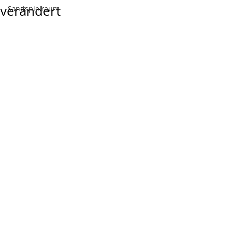
verändert
Sandspielraum