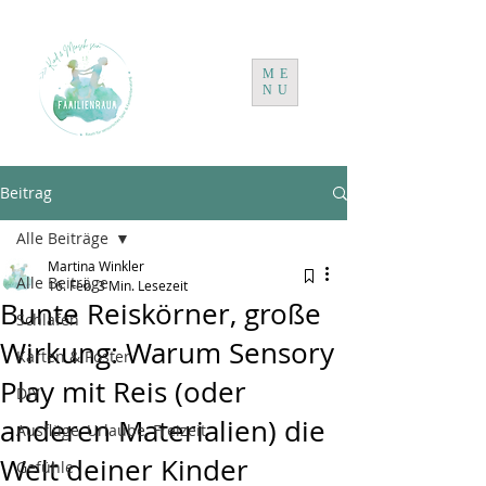
ME
NU
Beitrag
Alle Beiträge
Martina Winkler
Alle Beiträge
16. Feb.
3 Min. Lesezeit
Bunte Reiskörner, große
Schlafen
Wirkung: Warum Sensory
Karten & Poster
Play mit Reis (oder
DIY
anderen Materialien) die
Ausflüge, Urlaube, Freizeit
Welt deiner Kinder
Gefühle