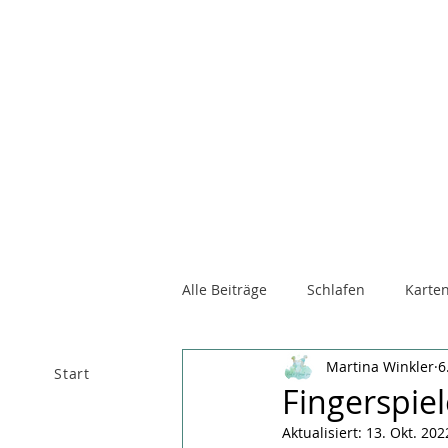
Alle Beiträge
Schlafen
Karten
Martina Winkler
6
Start
Über mich
Raum 
Fingerspie
Aktualisiert:
13. Okt. 202