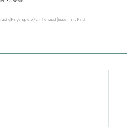
den • 8.58MB
prüche
Fingerspiele
Familientisch
Essen mit Kind