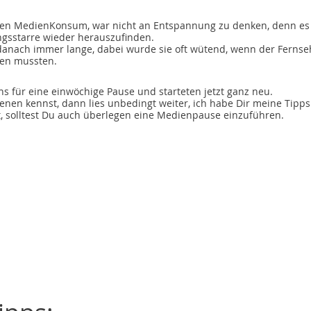
en MedienKonsum, war nicht an Entspannung zu denken, denn es w
gsstarre wieder herauszufinden.
i danach immer lange, dabei wurde sie oft wütend, wenn der Fernse
en mussten.
s für eine einwöchige Pause und starteten jetzt ganz neu.
nen kennst, dann lies unbedingt weiter, ich habe Dir meine Tipps
llt, solltest Du auch überlegen eine Medienpause einzuführen.