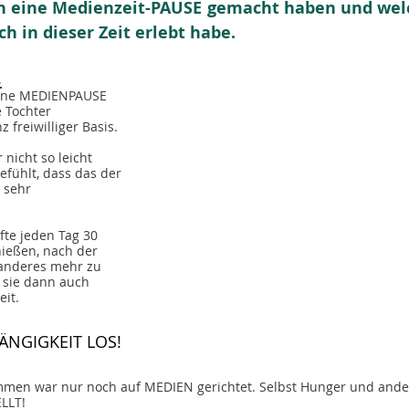
h eine Medienzeit-PAUSE gemacht haben und wel
h in dieser Zeit erlebt habe.
.
eine MEDIENPAUSE 
e Tochter 
z freiwilliger Basis.
 nicht so leicht 
efühlt, dass das der 
 sehr 
fte jeden Tag 30 
ießen, nach der 
 anderes mehr zu 
 sie dann auch 
eit.
ÄNGIGKEIT LOS! 
men war nur noch auf MEDIEN gerichtet. Selbst Hunger und ande
LLT!