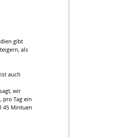
dien gibt
eigern, als 
ist auch 
agt, wir 
 pro Tag ein 
l 45 Mintuen 