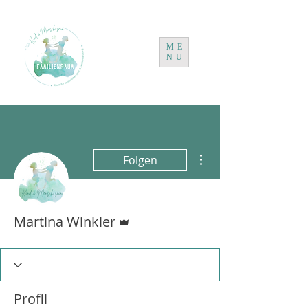
ME
NU
Weitere Optionen
Folgen
Administrator
Martina Winkler
Profil