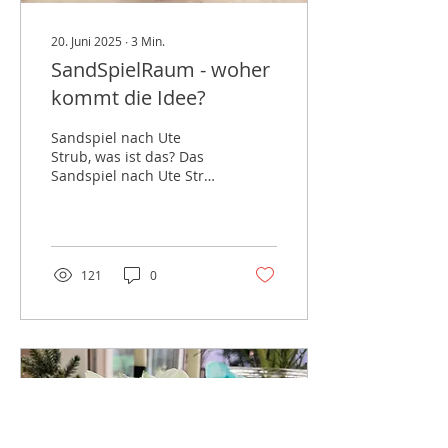
20. Juni 2025
∙
3
Min.
SandSpielRaum - woher
kommt die Idee?
Sandspiel nach Ute
Strub, was ist das? Das
Sandspiel nach Ute Strub
ist eine besondere Form
des nonverbalen
Selbstausdrucks, die
auf...
121
0