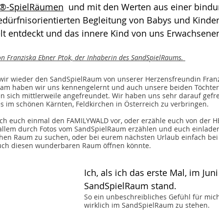
r®-SpielRäumen
  und mit den Werten aus einer bindu
dürfnisorientierten Begleitung von Babys und Kinder
Welt entdeckt und das innere Kind von uns Erwachsene
von Franziska Ebner Ptok, der Inhaberin des SandSpielRaums. 
wir wieder den SandSpielRaum von unserer Herzensfreundin Franz
am haben wir uns kennengelernt und auch unsere beiden Töchter, 
en sich mittlerweile angefreundet. Wir haben uns sehr darauf gefre
im schönen Kärnten, Feldkirchen in Österreich zu verbringen. 
e ich euch einmal den FAMILYWALD vor, oder erzähle euch von der H
allem durch Fotos vom SandSpielRaum erzählen und euch einladen 
en Raum zu suchen, oder bei eurem nächsten Urlaub einfach bei 
euch diesen wunderbaren Raum öffnen könnte.
Ich, als ich das erste Mal, im Jun
SandSpielRaum stand.
So ein unbeschreibliches Gefühl für mich
wirklich im SandSpielRaum zu stehen.