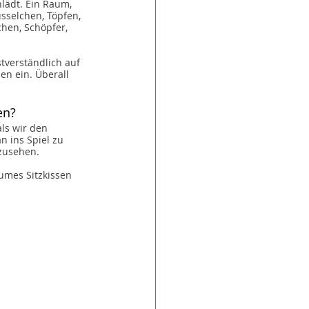
lädt. Ein Raum, 
üsselchen, Töpfen, 
hen, Schöpfer, 
verständlich auf 
n ein. Überall 
en?
ls wir den 
n ins Spiel zu 
uzusehen.
mes Sitzkissen 