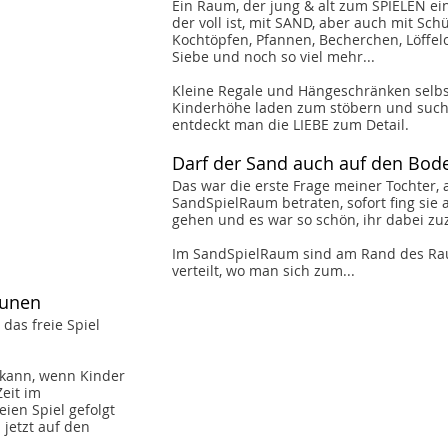
Ein Raum, der jung & alt zum SPIELEN ein
der voll ist, mit SAND, aber auch mit Sch
Kochtöpfen, Pfannen, Becherchen, Löffelc
Siebe und noch so viel mehr... 
Kleine Regale und Hängeschränken selbst
Kinderhöhe laden zum stöbern und suche
entdeckt man die LIEBE zum Detail. 
Darf der Sand auch auf den Bod
Das war die erste Frage meiner Tochter, a
SandSpielRaum betraten, sofort fing sie a
gehen und es war so schön, ihr dabei z
Im SandSpielRaum sind am Rand des Rau
verteilt, wo man sich zum...
aunen 
das freie Spiel 
kann, wenn Kinder 
eit im 
ien Spiel gefolgt 
 jetzt auf den 