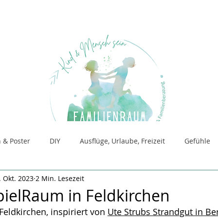
 & Poster
DIY
Ausflüge, Urlaube, Freizeit
Gefühle
. Okt. 2023
2 Min. Lesezeit
für Beratung
Raum für SandSpiel
ielRaum in Feldkirchen
ldkirchen, inspiriert von 
Ute Strubs Strandgut in Ber