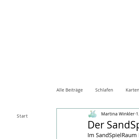
Alle Beiträge
Schlafen
Karten
Martina Winkler
1
Start
Über mich
Raum 
Der SandSp
Im SandSpielRaum Fe