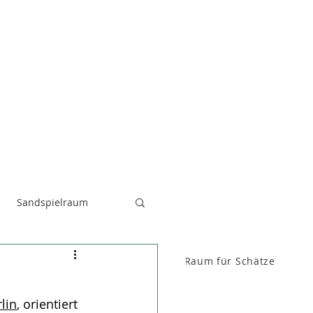
Sandspielraum
Raum für FenKid
Raum für Schätze
lin
, orientiert 