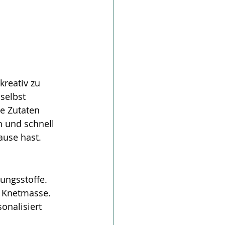
reativ zu 
selbst 
e Zutaten 
h und schnell 
ause hast.
ungsstoffe.
er Knetmasse.
onalisiert 