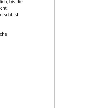
ch, bis die 
cht.
ischt ist.
che 