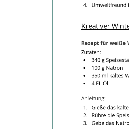
Umweltfreundli
Kreativer Wint
Rezept für weiße
Zutaten:
340 g Speisestä
100 g Natron
350 ml kaltes 
4 EL Öl
Anleitung:
Gieße das kalte
Rühre die Spei
Gebe das Natron