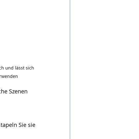
ch und lässt sich 
erwenden
che Szenen 
apeln Sie sie 